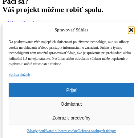
Páči sa?
Váš projekt môžme robiť spolu.
be@inovative.sk
Spravovať Súhlas
Na poskytovanie tých najlepších skúseností používame technológie, ako sú súbory
cookie na ukladanie a/alebo prístup k informáciám o zariadení. Súhlas s týmito
technológiami nám umožní spracovávať údaje, ako je správanie pri prehliadaní alebo
jedinečné ID na tejto stránke. Nesúhlas alebo odvolanie súhlasu môže nepriaznivo
ovplyvniť určité vlastnosti a funkcie.
Správa služieb
Prijať
Odmietnuť
Zobraziť predvoľby
Zásady používania súborov cookie
Ochrana osobných údajov